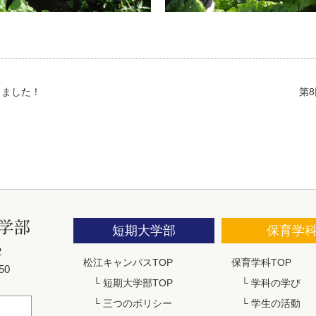
しました！
第
短期大学部
保育学
2
松江キャンパスTOP
保育学科TOP
50
└
短期大学部TOP
└
学科の学び
└
三つのポリシー
└
学生の活動