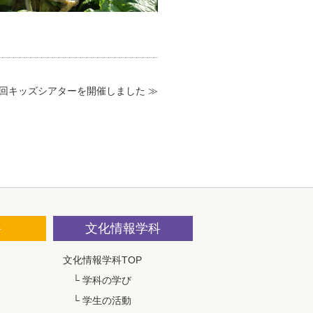
8回キッズシアターを開催しました ≫
科
文化情報学科
文化情報学科TOP
└
学科の学び
└
学生の活動