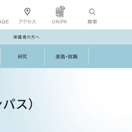
へ
保護者の方へ
研究
進路・就職
ンパス）