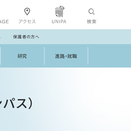
へ
保護者の方へ
研究
進路・就職
ンパス）