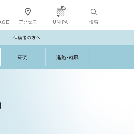
へ
保護者の方へ
研究
進路・就職
）