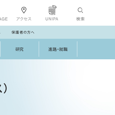
へ
保護者の方へ
研究
進路・就職
）