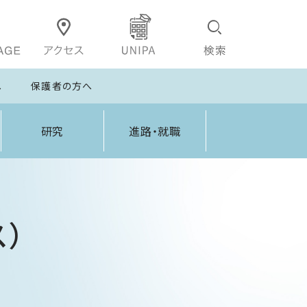
へ
保護者の方へ
研究
進路・就職
）