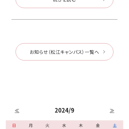
お知らせ（松江キャンパス）一覧へ
2024/9
≪
≫
日
月
火
水
木
金
土