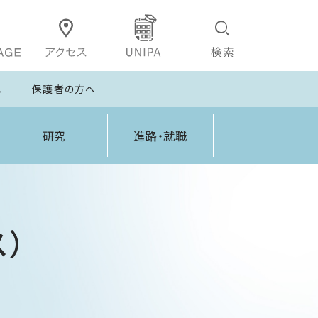
へ
保護者の方へ
研究
進路・就職
）