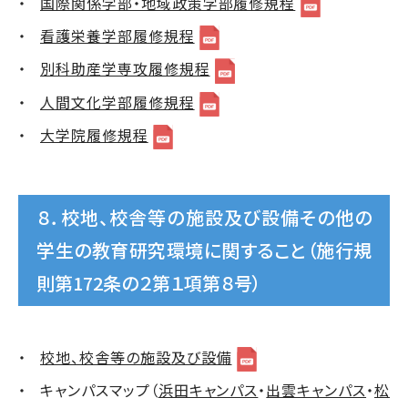
国際関係学部・地域政策学部履修規程
看護栄養学部履修規程
別科助産学専攻履修規程
人間文化学部履修規程
大学院履修規程
８．校地、校舎等の施設及び設備その他の
学生の教育研究環境に関すること（施行規
則第172条の２第１項第８号）
校地、校舎等の施設及び設備
キャンパスマップ（
浜田キャンパス
・
出雲キャンパス
・
松