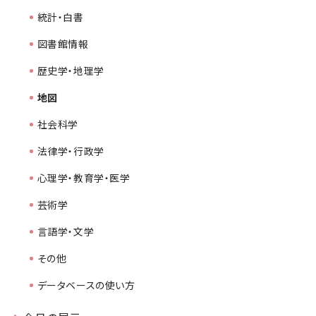
統計・白書
図書館情報
歴史学・地理学
地図
社会科学
法律学・行政学
心理学・教育学・医学
芸術学
言語学・文学
その他
データベースの使い方